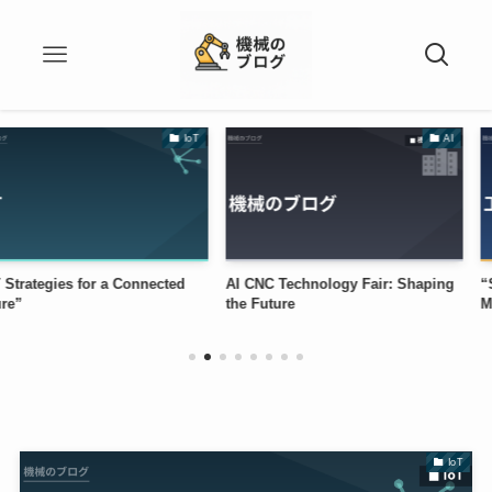
IoT
AI
s for a Connected
AI CNC Technology Fair: Shaping
“Seminar on
the Future
Machine To
IoT