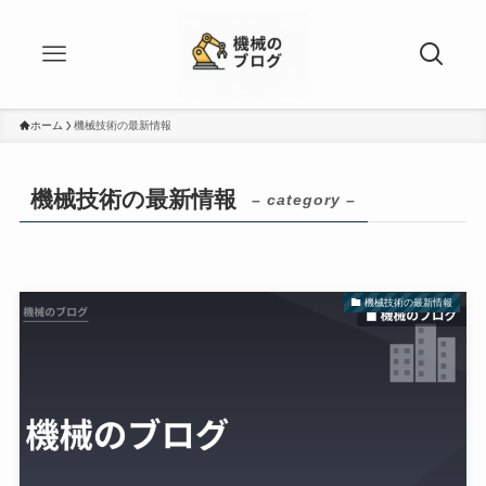
ホーム
機械技術の最新情報
機械技術の最新情報
– category –
機械技術の最新情報