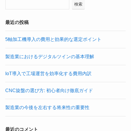
検索
最近の投稿
5軸加工機導入の費用と効果的な選定ポイント
製造業におけるデジタルツインの基本理解
IoT導入で工場運営を効率化する費用内訳
CNC旋盤の選び方: 初心者向け徹底ガイド
製造業の今後を左右する将来性の重要性
最近のコメント